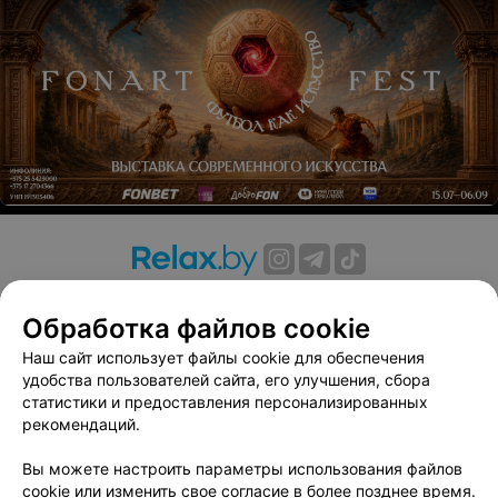
50 руб./20 мин.
Обертывания
Холодное лимфодренажное обертывание от
SPAQUATORIA
На основе зеленой глины и водорослей
80 руб./30 мин.
О проекте
Новости проекта
Размещение рекламы
Обработка файлов cookie
Вакансии
Публичный договор
Способы оплаты
Горячее лимфодренажное обертывание от
Публичный договор по использованию сервиса
Наш сайт использует файлы cookie для обеспечения
SPAQUATORIA
«Афиша»
удобства пользователей сайта, его улучшения, сбора
На основе белой глины и водорослей
статистики и предоставления персонализированных
Пользовательское соглашение
рекомендаций.
80 руб./30 мин.
Написать в поддержку
Вы можете настроить параметры использования файлов
Связаться по вопросам сотрудничества
cookie или изменить свое согласие в более позднее время.