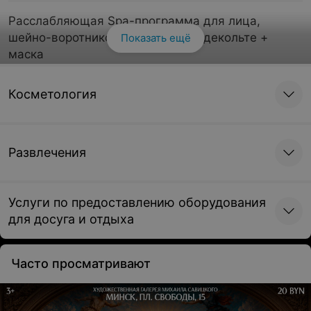
Расслабляющая Spa-программа для лица,
шейно-воротниковой зоны, зоны декольте +
Показать ещё
маска
80 руб./40 мин.
Косметология
«Легкие ножки» — релаксационная Spa-
программа для ног, стоп + скрабирование и
Развлечения
обертывание стоп
70 руб./40 мин.
Услуги по предоставлению оборудования
для досуга и отдыха
Релаксационная Spa-программа всего тела
100 руб./50 мин.
Часто просматривают
Экспресс-программа (любая зона тела на
выбор)